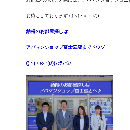
お待ちしております♪((ヽ(・ω・)ﾉ))
納得のお部屋探しは
アパマンショップ富士宮店までドウゾ
((ヽ(・ω・)ﾉ))ﾏｯﾃﾏｰｽ♪