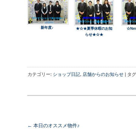
新年度♪
★☆★夏季休暇のお知
☆N
らせ★☆★
カテゴリー:
ショップ日記
,
店舗からのお知らせ
| タグ
投稿ナビゲーション
←
本日のオススメ物件♪