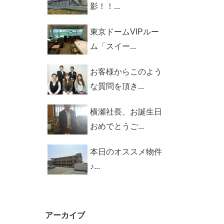
影！！...
東京ドームVIPルー
ム「スイー...
お客様からこのよう
な質問を頂き...
横瀬社長、お誕生日
おめでとうご...
本日のオススメ物件
♪...
アーカイブ